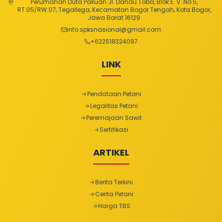
Perumahan Duta Pakuan Jl. Danau Toba, Blok E. V. No.5,
RT.05/RW.07, Tegallega, Kecamatan Bogor Tengah, Kota Bogor,
Jawa Barat 16129
info.spksnasional@gmail.com
+
622518324097
LINK
Pendataan Petani
Legalitas Petani
Peremajaan Sawit
Sertifikasi
ARTIKEL
Berita Terkini
Cerita Petani
Harga TBS